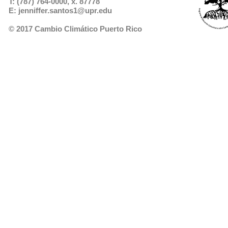
T: (787) 764-0000, x. 87778
E: jenniffer.santos1@upr.edu
© 2017 Cambio Climático Puerto Rico